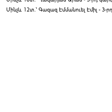
Մինչև 12տ.՝ Գազազ Էմմանուել Էմիլ - 3-ր